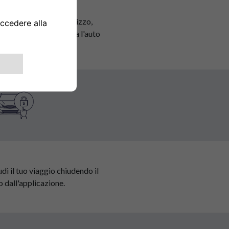
mine del periodo di utilizzo,
 riconsegna, parcheggia l'auto
dei depositi indicati.
di il tuo viaggio chiudendo il
o dall'applicazione.