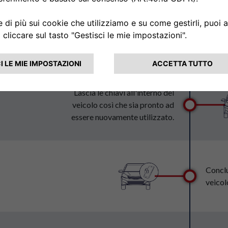
Al ter
per la
in uno 
Lascia le chiavi all'interno del
veicolo così che sia pronto ad
essere nuovamente utilizzato.
Conclu
veicol