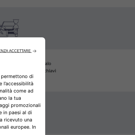
ngi il veicolo e sbloccalo
erso l'applicazione, le chiavi
erai all'interno.