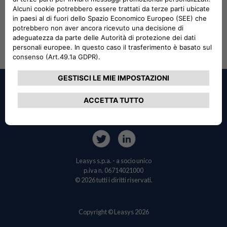
Login
Come Funziona
Non perderti nessun
aggiornamento
Leasys s.p.a. - a socio unico
p.iva n. 06714021000
© 2026 tutti i diritti riservati.
Copyright © Leasys 2026