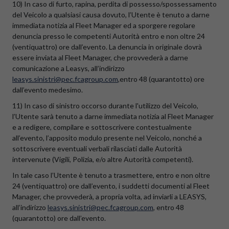
10) In caso di furto, rapina, perdita di possesso/spossessamento
del Veicolo a qualsiasi causa dovuto, l’Utente è tenuto a darne
immediata notizia al Fleet Manager ed a sporgere regolare
denuncia presso le competenti Autorità entro e non oltre 24
(ventiquattro) ore dall’evento. La denuncia in originale dovrà
essere inviata al Fleet Manager, che provvederà a darne
comunicazione a Leasys, all’indirizzo
leasys.sinistri@pec.fcagroup.com
,entro 48 (quarantotto) ore
dall’evento medesimo.
11) In caso di sinistro occorso durante l'utilizzo del Veicolo,
l’Utente sarà tenuto a darne immediata notizia al Fleet Manager
e a redigere, compilare e sottoscrivere contestualmente
all’evento, l’apposito modulo presente nel Veicolo, nonché a
sottoscrivere eventuali verbali rilasciati dalle Autorità
intervenute (Vigili, Polizia, e/o altre Autorità competenti).
In tale caso l’Utente è tenuto a trasmettere, entro e non oltre
24 (ventiquattro) ore dall’evento, i suddetti documenti al Fleet
Manager, che provvederà, a propria volta, ad inviarli a LEASYS,
all’indirizzo
leasys.sinistri@pec.fcagroup.com
, entro 48
(quarantotto) ore dall’evento.