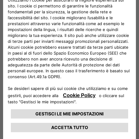
verrà fisicamente riconsegnato dall’Utente;
scadrà il termine della prenotazione, se prenotato
ma non ritirato.
L’Utente è consapevole ed accetta che il CCS è un
servizio fornito da LEASYS e gestito dal Fleet Manager
incaricato dalla Società attraverso la Piattaforma. Per
tutte le disposizioni in materia di trattamento dati
personali si fa rimando alla documentazione “Informativa
Trattamento Dati Personali” che si intende visionata e
accettata unitamente al presente documento.
4) Con riguardo al Fleet Manager, in qualità di referente
aziendale identificato come gestore del CCS:
Il Fleet Manager, per conto della Società,
consapevolmente si impegna a verificare e garantire
l’identità e l’idoneità alla guida dell’Utente, a cui verrà
concesso l’utilizzo temporaneo del Veicolo, manlevando e
tenendo indenne LEASYS da qualunque pretesa, da
chiunque avanzata, e derivante dall’omesso e/o non
corretto adempimento previsto dal presente articolo,