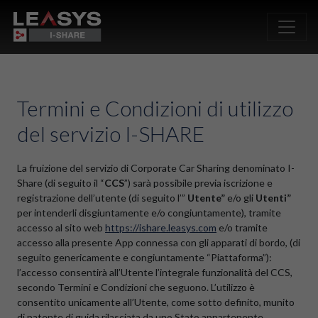
Salta al contenuto principale
Termini e Condizioni di utilizzo
del servizio I-SHARE
La fruizione del servizio di Corporate Car Sharing denominato I-
Share (di seguito il “
CCS
”) sarà possibile previa iscrizione e
registrazione dell’utente (di seguito l’”
Utente”
e/o gli
Utenti”
per intenderli disgiuntamente e/o congiuntamente), tramite
accesso al sito web
https://ishare.leasys.com
e/o tramite
accesso alla presente App connessa con gli apparati di bordo, (di
seguito genericamente e congiuntamente “Piattaforma”):
l’accesso consentirà all’Utente l’integrale funzionalità del CCS,
secondo Termini e Condizioni che seguono. L’utilizzo è
consentito unicamente all’Utente, come sotto definito, munito
di patente di guida rilasciata da uno Stato appartenente