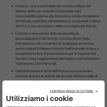
L’Utente, sarà responsabile del corretto utilizzo del
Veicolo, della sua custodia ed assumerà ogni
responsabilità relativa alla detenzione ed alla circolazione
del Veicolo medesimo dal momento in cui ha inizio l’utilizzo
del CCS e sino al momento della riconsegna del Veicolo.
L’Utente è reso edotto della funzionalità di
geolocalizzazione del Veicolo correlata all’uso della
Piattaforma e ciò consentirà di: localizzare, prenotare,
aprire e quindi utilizzare il Veicolo (nell’intervallo di data e
ora definito in fase di prenotazione) per la fruizione del
Servizio, come maggiormente dettagliato nell’Informativa
Trattamento Dati Personali.
Ogni prenotazione fatta dall’Utente avrà una durata
massima definita di default dal sistema. Nell’intervallo di
tempo in cui il Veicolo risulti prenotato, e sia stato ritirato
dall’Utente, lo stesso non potrà mai essere ricompreso
tra i Veicoli disponibili nel parco vetture per nuove
assegnazioni. Il Veicolo risulterà nuovamente disponibile
dal sistema per nuove assegnazioni nel momento in cui: