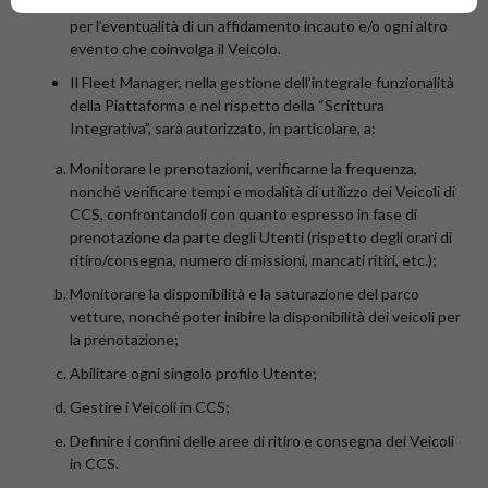
rimanendo altresì responsabile, unitamente alla Società,
per l’eventualità di un affidamento incauto e/o ogni altro
evento che coinvolga il Veicolo.
Il Fleet Manager, nella gestione dell’integrale funzionalità
della Piattaforma e nel rispetto della “Scrittura
Integrativa”, sarà autorizzato, in particolare, a:
Monitorare le prenotazioni, verificarne la frequenza,
nonché verificare tempi e modalità di utilizzo dei Veicoli di
CCS, confrontandoli con quanto espresso in fase di
prenotazione da parte degli Utenti (rispetto degli orari di
ritiro/consegna, numero di missioni, mancati ritiri, etc.);
Monitorare la disponibilità e la saturazione del parco
vetture, nonché poter inibire la disponibilità dei veicoli per
la prenotazione;
Abilitare ogni singolo profilo Utente;
Gestire i Veicoli in CCS;
Definire i confini delle aree di ritiro e consegna dei Veicoli
in CCS.